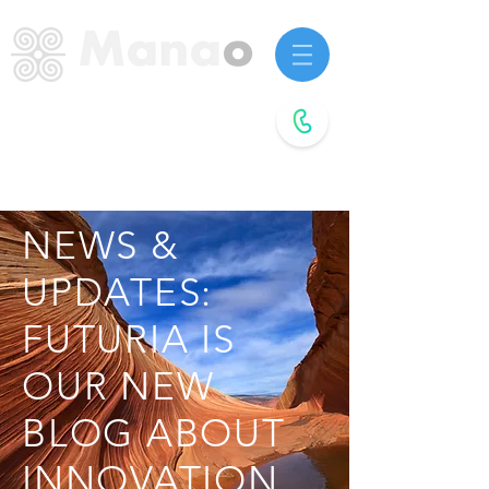
Startup advisors.
Future agitators.
Book a
free call
NEWS &
UPDATES:
FUTURIA IS
OUR NEW
BLOG ABOUT
INNOVATION